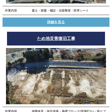
作業内容
盛土・路盤・舗設・法面整形・防草シート
詳細を見る
ため池災害復旧工事
作業内容
地盤改良・仮設道路・基礎ブロック(現場打ち)・張りブ