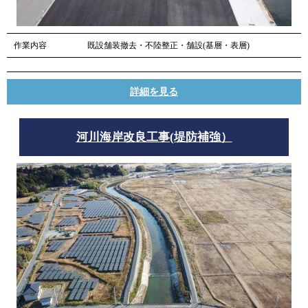
作業内容
既設舗装撤去・不陸整正・舗設(基層・表層)
詳細を見る
河川海岸改良工事(堤防補強）